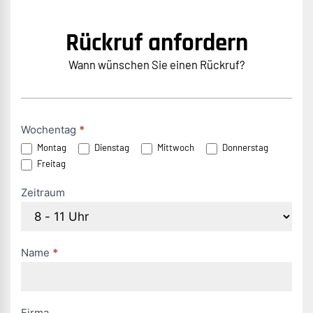
Rückruf anfordern
Wann wünschen Sie einen Rückruf?
Rückruf
Wochentag
*
Montag
Dienstag
Mittwoch
Donnerstag
anfordern
Freitag
(DE)
Zeitraum
Name
*
Firma