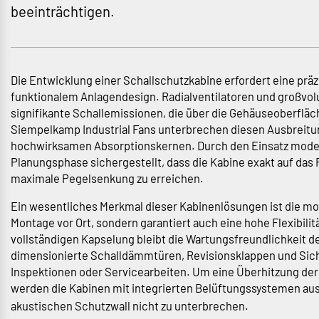
beeinträchtigen.
Die Entwicklung einer Schallschutzkabine erfordert eine pr
funktionalem Anlagendesign. Radialventilatoren und großvo
signifikante Schallemissionen, die über die Gehäuseoberflä
Siempelkamp Industrial Fans unterbrechen diesen Ausbreit
hochwirksamen Absorptionskernen. Durch den Einsatz modern
Planungsphase sichergestellt, dass die Kabine exakt auf da
maximale Pegelsenkung zu erreichen.
Ein wesentliches Merkmal dieser Kabinenlösungen ist die mod
Montage vor Ort, sondern garantiert auch eine hohe Flexibilit
vollständigen Kapselung bleibt die Wartungsfreundlichkeit 
dimensionierte Schalldämmtüren, Revisionsklappen und Sich
Inspektionen oder Servicearbeiten. Um eine Überhitzung de
werden die Kabinen mit integrierten Belüftungssystemen aus
akustischen Schutzwall nicht zu unterbrechen.