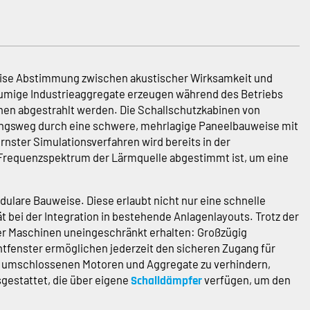
äzise Abstimmung zwischen akustischer Wirksamkeit und
lumige Industrieaggregate erzeugen während des Betriebs
chen abgestrahlt werden. Die Schallschutzkabinen von
ungsweg durch eine schwere, mehrlagige Paneelbauweise mit
ster Simulationsverfahren wird bereits in der
s Frequenzspektrum der Lärmquelle abgestimmt ist, um eine
ulare Bauweise. Diese erlaubt nicht nur eine schnelle
ät bei der Integration in bestehende Anlagenlayouts. Trotz der
der Maschinen uneingeschränkt erhalten: Großzügig
tfenster ermöglichen jederzeit den sicheren Zugang für
r umschlossenen Motoren und Aggregate zu verhindern,
gestattet, die über eigene
verfügen, um den
Schalldämpfer