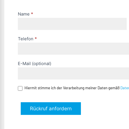
anfordern
(DE)
Name
*
Telefon
*
E-Mail (optional)
Hiermit stimme ich der Verarbeitung meiner Daten gemäß
Date
Rückruf anfordern