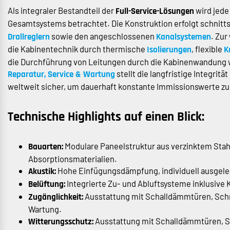
Als integraler Bestandteil der
wird jede
Full-Service-Lösungen
Gesamtsystems betrachtet. Die Konstruktion erfolgt schnitt
sowie den angeschlossenen
. Zur
Drallreglern
Kanalsystemen
die Kabinentechnik durch thermische
, flexible
Isolierungen
K
die Durchführung von Leitungen durch die Kabinenwandung wir
stellt die langfristige Integr
Reparatur, Service & Wartung
weltweit sicher, um dauerhaft konstante Immissionswerte zu
Technische Highlights auf einen Blick:
Modulare Paneelstruktur aus verzinktem Stah
Bauarten:
Absorptionsmaterialien.
Hohe Einfügungsdämpfung, individuell ausgeleg
Akustik:
Integrierte Zu- und Abluftsysteme inklusiv
Belüftung:
Ausstattung mit Schalldämmtüren, Schn
Zugänglichkeit:
Wartung.
Ausstattung mit Schalldämmtüren, Sc
Witterungsschutz: