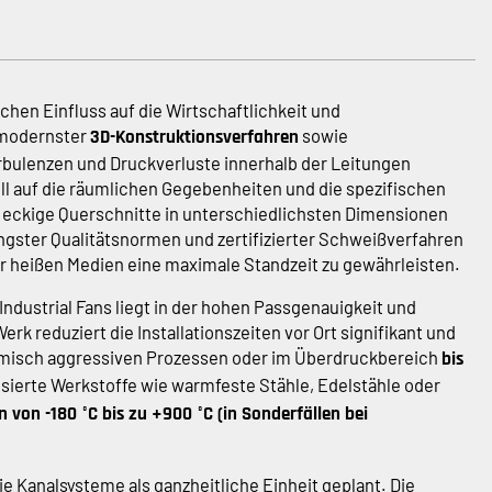
hen Einfluss auf die Wirtschaftlichkeit und
 modernster
sowie
3D-Konstruktionsverfahren
rbulenzen und Druckverluste innerhalb der Leitungen
l auf die räumlichen Gegebenheiten und die spezifischen
eckige Querschnitte in unterschiedlichsten Dimensionen
rengster Qualitätsnormen und zertifizierter Schweißverfahren
er heißen Medien eine maximale Standzeit zu gewährleisten.
ndustrial Fans liegt in der hohen Passgenauigkeit und
rk reduziert die Installationszeiten vor Ort signifikant und
hemisch aggressiven Prozessen oder im Überdruckbereich
bis
sierte Werkstoffe wie warmfeste Stähle, Edelstähle oder
 von -180 °C bis zu +900 °C (in Sonderfällen bei
e Kanalsysteme als ganzheitliche Einheit geplant. Die