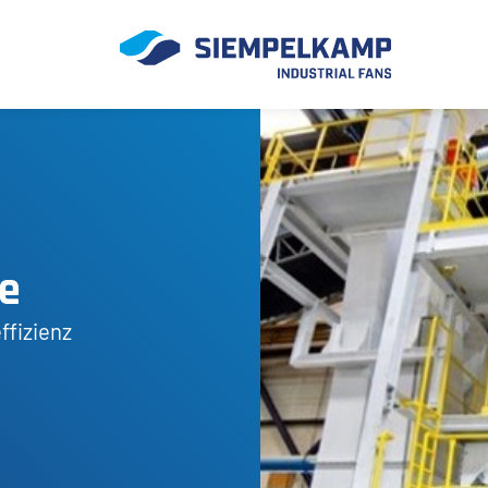
me
ffizienz