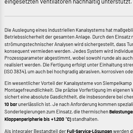
eingesetzten Ventilatoren nachhaltig unterstützt.
Die Auslegung eines industriellen Kanalsystems hat maßgeblic
Betriebssicherheit der gesamten Anlage. Durch den Einsatz
strömungstechnischer Analysen wird sichergestellt, dass Tu
konsequent vermieden werden. Jedes System wird individuel
Prozessparameter abgestimmt, wobei sowohl runde als auch 
realisiert werden. Die Fertigung erfolgt unter Einhaltung st
(ISO 3834), um auch bei hochgradig abrasiven, korrosiven od
Ein wesentlicher Vorteil der Kanalsysteme von Siempelkamp I
Montagefreundlichkeit. Die präzise Vorfertigung im eigenen We
sichert eine absolute Gasdichtheit, die insbesondere bei c
unerlässlich ist. Je nach Anforderung kommen speziali
10 bar
Sonderlegierungen zum Einsatz, die thermischen
Belastungen
standhalten.
Klappenperipherie bis +1.200 °C)
Als integraler Bestandteil der
werden di
Full-Service-Lösungen