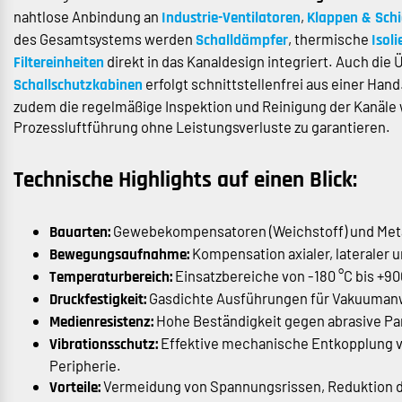
nahtlose Anbindung an
,
Industrie-Ventilatoren
Klappen & Schi
des Gesamtsystems werden
, thermische
Schalldämpfer
Isol
direkt in das Kanaldesign integriert. Auch die 
Filtereinheiten
erfolgt schnittstellenfrei aus einer Han
Schallschutzkabinen
zudem die regelmäßige Inspektion und Reinigung der Kanäle w
Prozessluftführung ohne Leistungsverluste zu garantieren.
Technische Highlights auf einen Blick:
Gewebekompensatoren (Weichstoff) und Meta
Bauarten:
Kompensation axialer, lateraler 
Bewegungsaufnahme:
Einsatzbereiche von -180 °C bis +90
Temperaturbereich:
Gasdichte Ausführungen für Vakuumanwe
Druckfestigkeit:
Hohe Beständigkeit gegen abrasive Par
Medienresistenz:
Effektive mechanische Entkopplung v
Vibrationsschutz:
Peripherie.
Vermeidung von Spannungsrissen, Reduktion de
Vorteile: