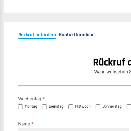
Rückruf anfordern
Kontaktformluar
Rückruf 
Wann wünschen Si
Rückruf
Wochentag
*
Montag
Dienstag
Mittwoch
Donnerstag
anfordern
(DE)
Name
*