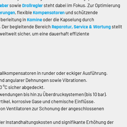
sowie
steht dabei im Fokus. Zur Optimierung
eber
Drallregler
, flexible
und schützende
ierungen
Kompensatoren
Überleitung in
oder die Kapselung durch
Kamine
d. Der begleitende Bereich
stellt
Reparatur, Service & Wartung
eltweit sicher, um eine dauerhaft effiziente
llkompensatoren in runder oder eckiger Ausführung.
und angularer Dehnungen sowie Vibrationen.
0 °C sicher abgedeckt.
ndungen bis hin zu Überdrucksystemen (bis 10 bar).
tikel, korrosive Gase und chemische Einflüsse.
on Ventilatoren zur Schonung der angeschlossenen
r Instandhaltungskosten und signifikante Erhöhung der